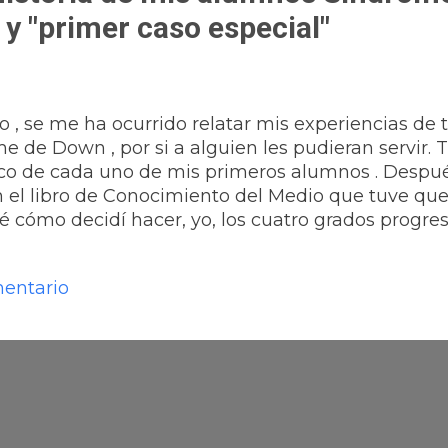
y "primer caso especial"
 , se me ha ocurrido relatar mis experiencias de 
 de Down , por si a alguien les pudieran servir. 
pico de cada uno de mis primeros alumnos . Despué
on el libro de Conocimiento del Medio que tuve q
 cómo decidí hacer, yo, los cuatro grados progresi
os , tan trabajosos , para extenderlos gratuitame
ara leerlos , pues si no están muy bien escritos…m
mentario
l gran cariño que les he tenido porque se lo han m
co Menor MI HERMOSA HISTORIA DE MIS ALUM
leta en el siguiente libro. Pues……ya hace casi…
radable historia de mis alumnos Síndromes y ...