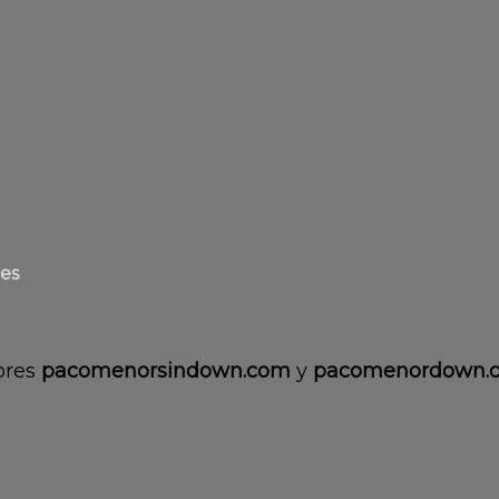
es
iores
pacomenorsindown.com
y
pacomenordown.