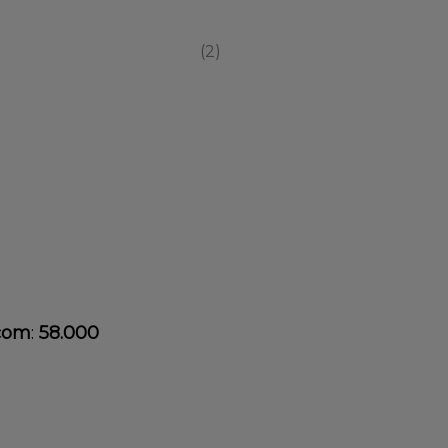
2
com
:
58.000