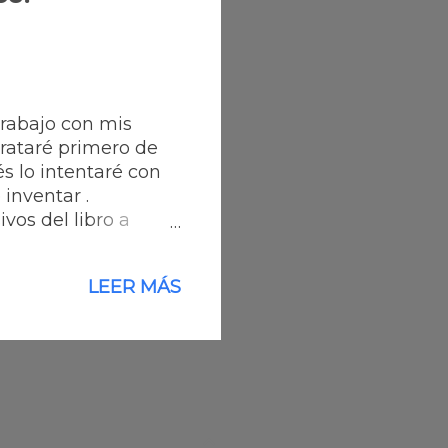
trabajo con mis
Trataré primero de
s lo intentaré con
ue inventar .
vos del libro a
nte . Ruego que
i gran deseo es que
LEER MÁS
erecido . Saludos
NOS SÍNDROMES
30 años que me