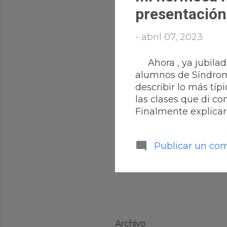
presentación 
-
abril 07, 2023
Ahora , ya jubilado
alumnos de Síndrome
describir lo más tí
las clases que di c
Finalmente explicaré
ordenador y mis pas
tengáis paciencia p
Publicar un co
puedan transmitir e
afectuosos de Pa
Puedes leerla comp
metieron en esta ag
Archivo