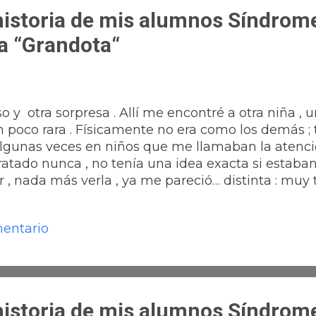
istoria de mis alumnos Síndrome
a “Grandota“
 otra sorpresa . Allí me encontré a otra niña , 
n poco rara . Físicamente no era como los demás ;
algunas veces en niños que me llamaban la atenció
ratado nunca , no tenía una idea exacta si estab
, nada más verla , ya me pareció… distinta : muy t
n disimulo que me impresionó . Pensé que tambié
ue era distinta y eso me dolió mucho porque com
mentario
 de su problema y que yo estaba obligado , a ayud
demás su expresión me impresionó : me pareció
 de Apoyo con alguien que debía saber tratarla 
a el animarla y tratar de averiguar que tenía que ha
istoria de mis alumnos Síndrom