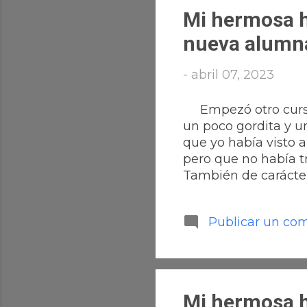
Mi hermosa h
nueva alumn
-
abril 07, 2023
Empezó otro curso y
un poco gordita y u
que yo había visto 
pero que no había t
También de carácter 
mirando como con u
se daba cuenta de q
Publicar un co
tenía culpa ninguna
pudiera , porque a
Daba también clases
clase , pensé que er
Mi hermosa h