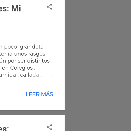
s: Mi
un poco grandota ,
 tenía unos rasgos
n por ser distintos
an en Colegios .
ímida , callada ,
n ella a lo mejor
prendí que ella no
LEER MÁS
arle todo lo que yo
 que pedía ayuda.
y mi misión en mi
cer...
es: